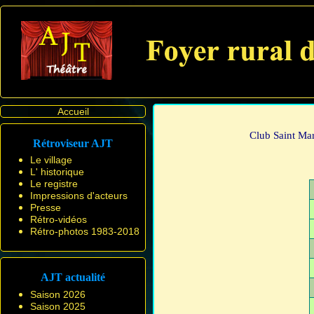
Accueil
Club Saint Mar
Rétroviseur AJT
Le village
L' historique
Le registre
Impressions d'acteurs
Presse
Rétro-vidéos
Rétro-photos 1983-2018
AJT actualité
Saison 2026
Saison 2025