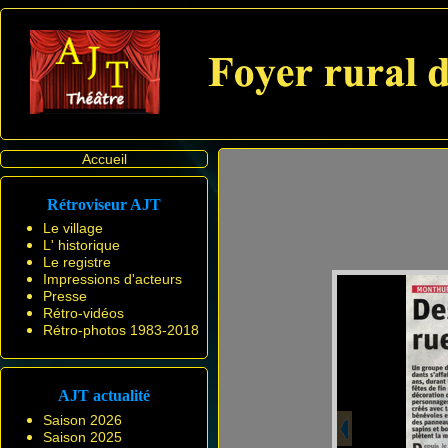
Accueil
Rétroviseur AJT
Le village
L' historique
Le registre
Impressions d'acteurs
Presse
Rétro-vidéos
Rétro-photos 1983-2018
AJT actualité
Saison 2026
Saison 2025