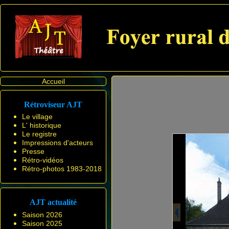
Accueil
Rétroviseur AJT
Le village
L' historique
Le registre
Impressions d'acteurs
Presse
Rétro-vidéos
Rétro-photos 1983-2018
AJT actualité
Saison 2026
Saison 2025