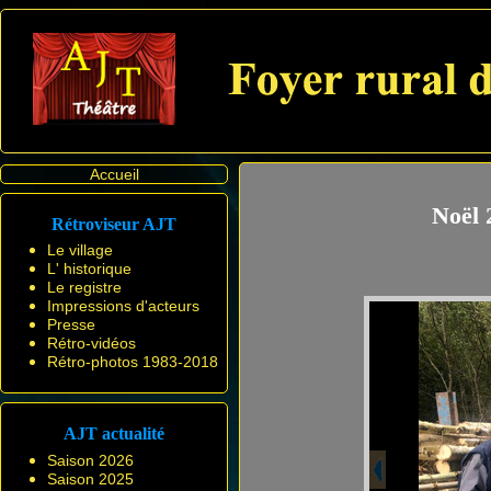
Accueil
Noël 
Rétroviseur AJT
Le village
L' historique
Le registre
Impressions d'acteurs
Presse
Rétro-vidéos
Rétro-photos 1983-2018
AJT actualité
Saison 2026
Saison 2025