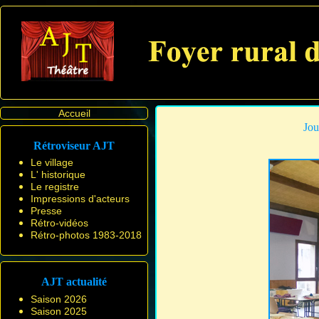
Accueil
Jou
Rétroviseur AJT
Le village
L' historique
Le registre
Impressions d'acteurs
Presse
Rétro-vidéos
Rétro-photos 1983-2018
AJT actualité
Saison 2026
Saison 2025