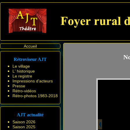
Accueil
No
Rétroviseur AJT
Le village
L' historique
Le registre
Impressions d'acteurs
Presse
Rétro-vidéos
Rétro-photos 1983-2018
AJT actualité
Saison 2026
Saison 2025