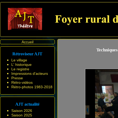
Accueil
Techniques
Rétroviseur AJT
Le village
L' historique
Le registre
Impressions d'acteurs
Presse
Rétro-vidéos
Rétro-photos 1983-2018
AJT actualité
Saison 2026
Saison 2025