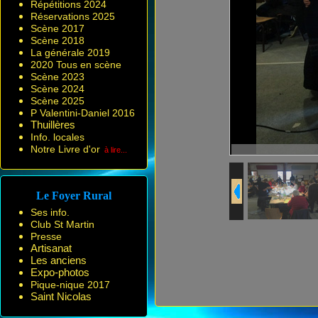
Répétitions 2024
Réservations 2025
Scène 2017
Scène 2018
La générale 2019
2020 Tous en scène
Scène 2023
Scène 2024
Scène 2025
P Valentini-Daniel 2016
Thuillères
Info. locales
Notre Livre d'or
à lire...
Le Foyer Rural
Ses info.
Club St Martin
Presse
Artisanat
Les anciens
Expo-photos
Pique-nique 2017
Saint Nicolas