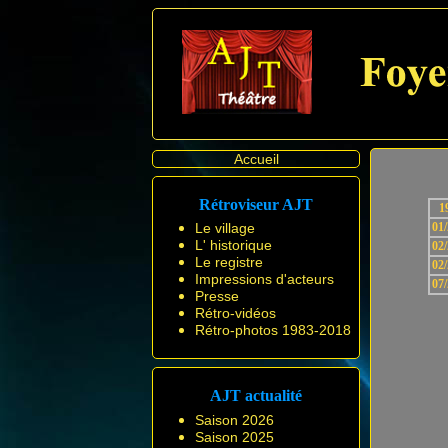
Accueil
Rétroviseur AJT
1
Le village
01
L' historique
02
Le registre
02
Impressions d'acteurs
07
Presse
Rétro-vidéos
Rétro-photos 1983-2018
AJT actualité
Saison 2026
Saison 2025