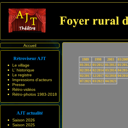
Accueil
Rétroviseur AJT
1989
1998
2003
03/200
Le village
01/2012
01/2012
01/2012
01/201
L' historique
02/2014
02/2014
03/2014
04/201
Le registre
02/2017
12/2017
02/2018
04/201
Impressions d'acteurs
07/2021
03/2023
04/2023
Presse
Rétro-vidéos
Rétro-photos 1983-2018
AJT actualité
Saison 2026
Saison 2025