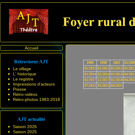
Accueil
Rétroviseur AJT
1989
1998
2003
03/200
Le village
01/2012
01/2012
01/2012
01/201
L' historique
02/2014
02/2014
03/2014
04/201
Le registre
02/2017
12/2017
02/2018
04/201
Impressions d'acteurs
07/2021
03/2023
04/2023
Presse
Rétro-vidéos
Rétro-photos 1983-2018
AJT actualité
Saison 2026
Saison 2025