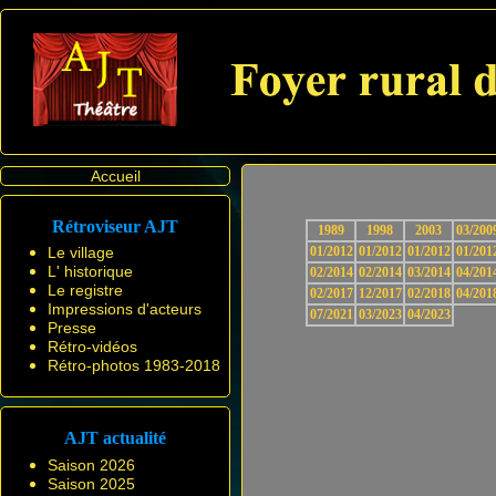
Accueil
Rétroviseur AJT
1989
1998
2003
03/200
Le village
01/2012
01/2012
01/2012
01/201
L' historique
02/2014
02/2014
03/2014
04/201
Le registre
02/2017
12/2017
02/2018
04/201
Impressions d'acteurs
07/2021
03/2023
04/2023
Presse
Rétro-vidéos
Rétro-photos 1983-2018
AJT actualité
Saison 2026
Saison 2025