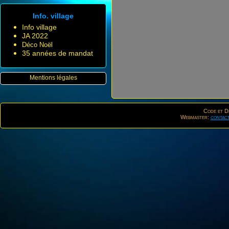
Info. village
Info village
JA 2022
Déco Noël
35 années de mandat
Mentions légales
Code et De
Webmaster:
contac