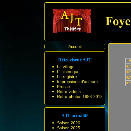
Accueil
Rétroviseur AJT
1
Le village
01
L' historique
02
Le registre
02
Impressions d'acteurs
07
Presse
Rétro-vidéos
Rétro-photos 1983-2018
AJT actualité
Saison 2026
Saison 2025