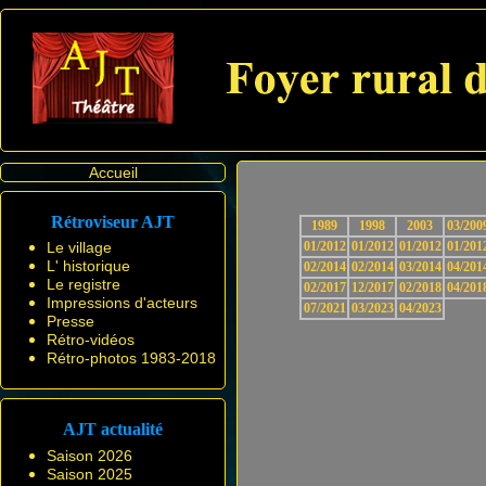
Accueil
Rétroviseur AJT
1989
1998
2003
03/200
Le village
01/2012
01/2012
01/2012
01/201
L' historique
02/2014
02/2014
03/2014
04/201
Le registre
02/2017
12/2017
02/2018
04/201
Impressions d'acteurs
07/2021
03/2023
04/2023
Presse
Rétro-vidéos
Rétro-photos 1983-2018
AJT actualité
Saison 2026
Saison 2025